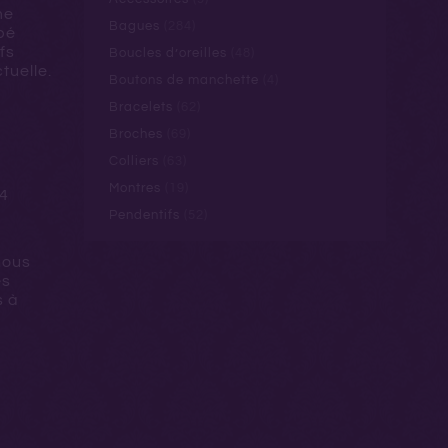
me
Bagues
(284)
pé
fs
Boucles d’oreilles
(48)
tuelle.
Boutons de manchette
(4)
Bracelets
(62)
Broches
(69)
Colliers
(63)
Montres
(19)
 4
Pendentifs
(52)
nous
es
s à