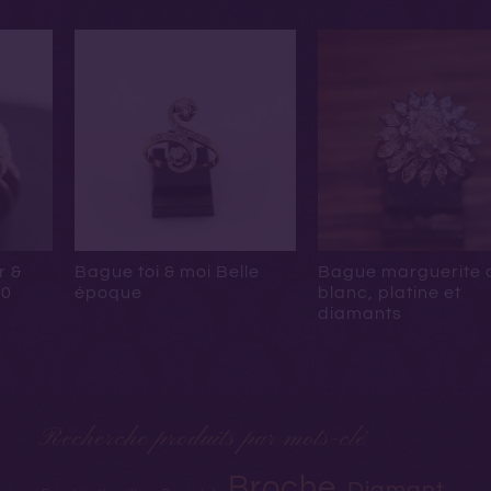
r &
Bague toi & moi Belle
Bague marguerite 
50
époque
blanc, platine et
diamants
Recherche produits par mots-clé
Broche
Diamant