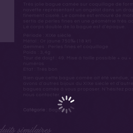
Très jolie bague camée sur coquillage de for
navette représentant un angelot dans un dra
finement ciselé. Le camée est entouré de moti
sertis de perles fines en une géométrie très ac
Le corps double de la bague est d’époque.
Période : XIXe siècle
Métal : Or jaune
750‰ (18 kt)
Gemmes : Perles fines et coquillage
Poids : 3,4g
Tour de doigt : 49. Mise à taille possible + ou +
numéros
Etat : Très bon
Bien que cette bague camée ait été vendue, 
avons d’autres bijoux du XIXe siècle et d’autr
bagues camée à vous proposer. N’hésitez pa
nous contacter.
Catégorie :
Bagues
uits similaires