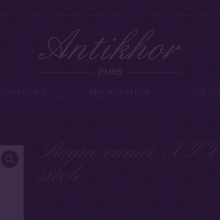
IJOUX
CRÉATIONS
RESTAURATION
Q
CRÉATIONS
RESTAURATION
QUI S
Bague camée XIX
siècle