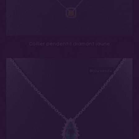
Collier pendentif diamant jaune
Bijou vendu