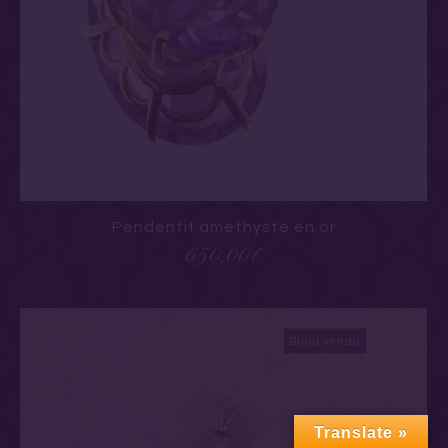
Pendentif améthyste en or
650,00
€
Bijou vendu
Translate »