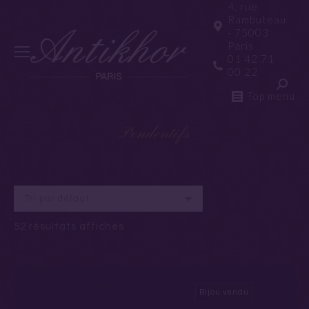
4, rue
Rambuteau
- 75003
Paris
01 42 71
00 22
Reche
Top menu
Pendentifs
52 résultats affichés
Bijou vendu