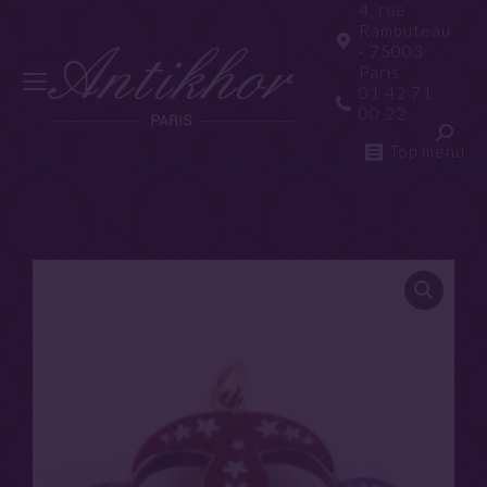
4, rue
Rambuteau
- 75003
Paris
01 42 71
00 22
Top menu