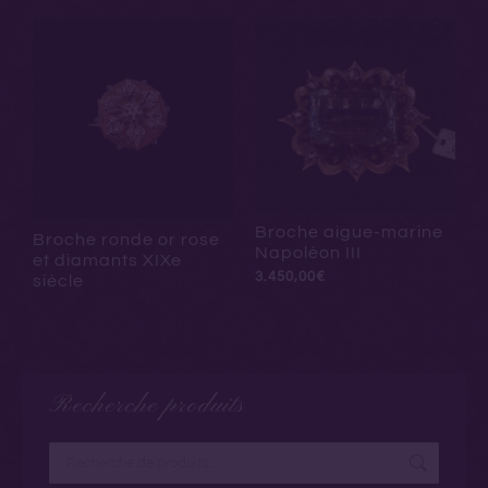
Broche aigue-marine
Broche ronde or rose
Napoléon III
et diamants XIXe
3.450,00
€
siècle
Recherche produits