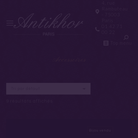
4, rue
Rambuteau
- 75003
Paris
01 42 71
00 22
Reche
Top menu
Accessoires
9 résultats affichés
Bijou vendu