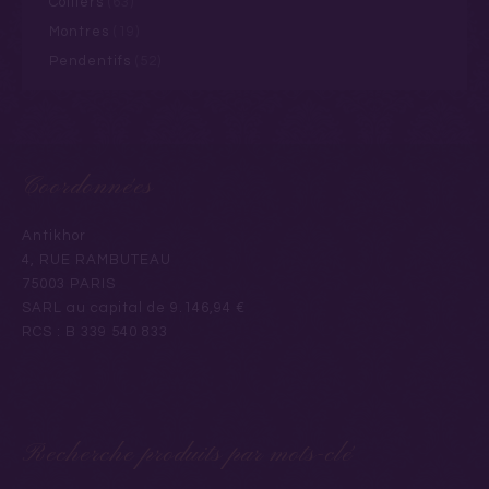
Colliers
(63)
Montres
(19)
Pendentifs
(52)
Coordonnées
Antikhor
4, RUE RAMBUTEAU
75003 PARIS
SARL au capital de 9.146,94 €
RCS : B 339 540 833
Recherche produits par mots-clé