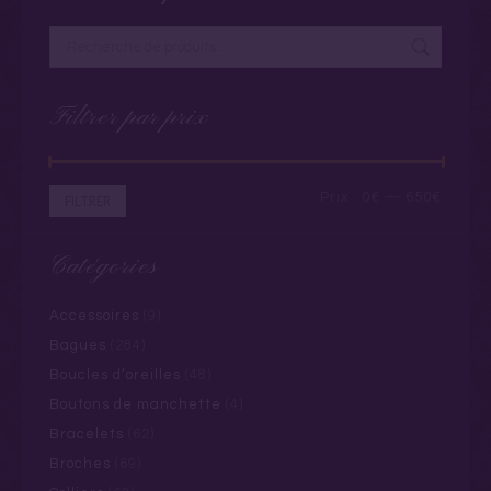
Filtrer par prix
Prix
Prix
Prix :
0€
—
650€
FILTRER
min
max
Catégories
Accessoires
(9)
Bagues
(284)
Boucles d’oreilles
(48)
Boutons de manchette
(4)
Bracelets
(62)
Broches
(69)