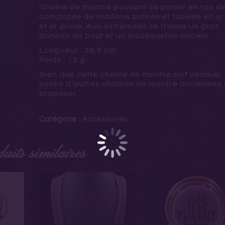
Chaîne de montre pouvant se porter en ras de
composée de maillons sobres et fuselés en or
et or jaune. Aux extrémités se trouve un gros
anneau de bout et un mousqueton ancien.
Longueur : 39,5 cm
Poids : 13 g
Bien que cette chaîne de montre soit vendue,
avons d’autres chaînes de montre anciennes 
proposer.
Catégorie :
Accessoires
uits similaires