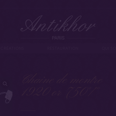
IJOUX
CRÉATIONS
RESTAURATION
Q
CRÉATIONS
RESTAURATION
QUI S
Chaine de montre
1920 or 750°/°°