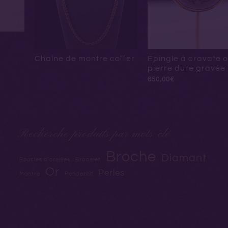
Chaîne de montre collier
Epingle à cravate o
pierre dure gravée
650,00
€
Recherche produits par mots-clé
Broche
Diamant
Boucles d'oreilles
Bracelet
Or
Perles
Montre
Pendentif