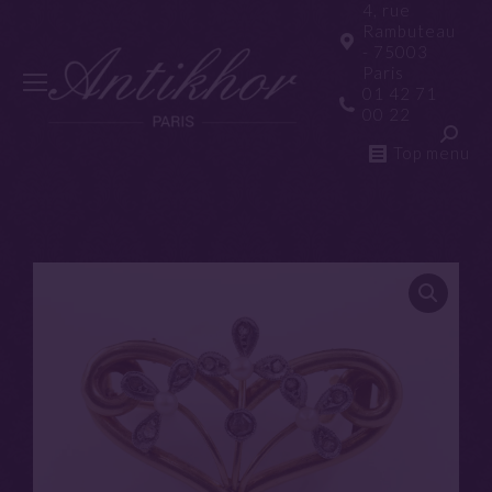
4, rue
Rambuteau
- 75003
Paris
01 42 71
00 22
Top menu