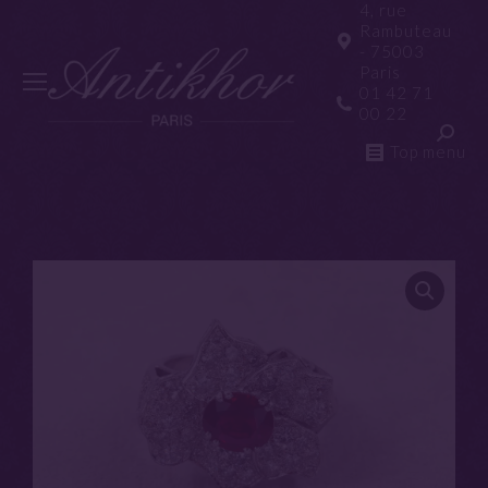
4, rue
Rambuteau
- 75003
Paris
01 42 71
00 22
Top menu