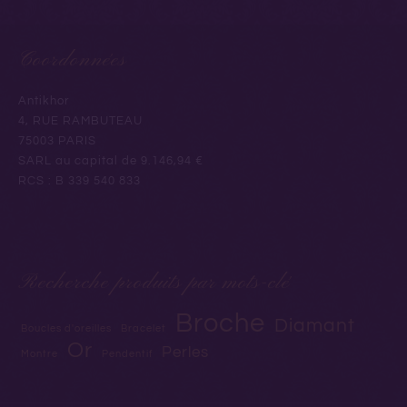
Coordonnées
Antikhor
4, RUE RAMBUTEAU
75003 PARIS
SARL au capital de 9.146,94 €
RCS : B 339 540 833
Recherche produits par mots-clé
Broche
Diamant
Boucles d'oreilles
Bracelet
Or
Perles
Montre
Pendentif