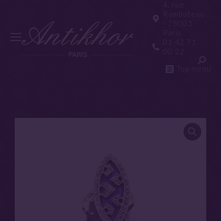
4, rue
Rambuteau
- 75003
Paris
01 42 71
00 22
Top menu