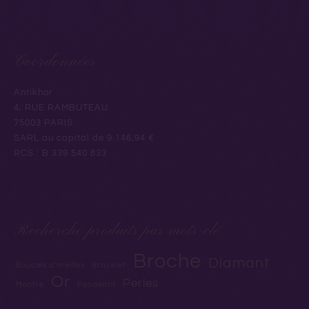
Coordonnées
Antikhor
4, RUE RAMBUTEAU
75003 PARIS
SARL au capital de 9.146,94 €
RCS : B 339 540 833
Recherche produits par mots-clé
Broche
Diamant
Boucles d'oreilles
Bracelet
Or
Perles
Montre
Pendentif