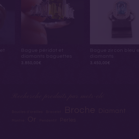
et
Bague péridot et
Bague zircon bleu e
diamants baguettes
diamants
3.850,00
€
3.450,00
€
Recherche produits par mots-clé
Broche
Diamant
Boucles d'oreilles
Bracelet
Or
Perles
Montre
Pendentif