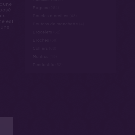
jaune
Bagues
(284)
mposé
nts
Boucles d’oreilles
(48)
me est
Boutons de manchette
(4)
 une
Bracelets
(62)
Broches
(69)
Colliers
(63)
Montres
(19)
Pendentifs
(52)