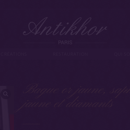
IJOUX
CRÉATIONS
RESTAURATION
Q
CRÉATIONS
RESTAURATION
QUI S
Bague or jaune, sap
jaune et diamants