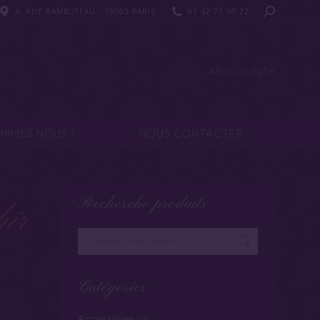
4, RUE RAMBUTEAU - 75003 PARIS
4, RUE RAMBUTEAU - 75003 PARIS
01 42 71 00 22
01 42 71 00 22
UI SOMMES NOUS ?
NOUS CONTACTER
Mon compte
OMMES NOUS ?
NOUS CONTACTER
Recherche produits
hir
Catégories
Accessoires
(9)