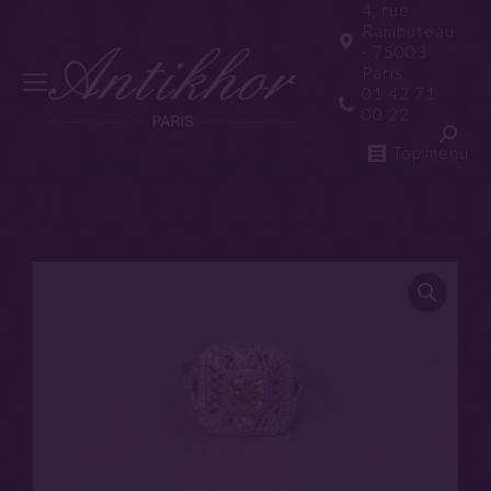
4, rue
Rambuteau
- 75003
Paris
01 42 71
00 22
Top menu