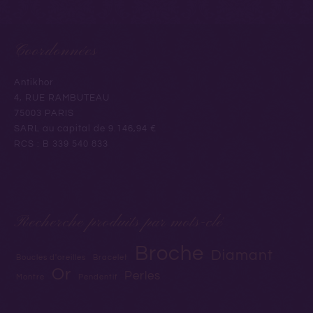
Coordonnées
Antikhor
4, RUE RAMBUTEAU
75003 PARIS
SARL au capital de 9.146,94 €
RCS : B 339 540 833
Recherche produits par mots-clé
Broche
Diamant
Boucles d'oreilles
Bracelet
Or
Perles
Montre
Pendentif