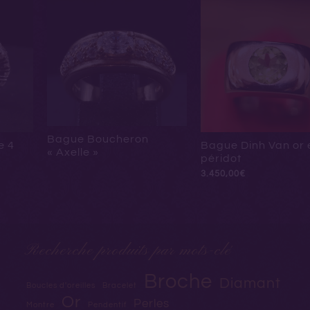
Bague Boucheron
e 4
Bague Dinh Van or 
« Axelle »
péridot
3.450,00
€
Recherche produits par mots-clé
Broche
Diamant
Boucles d'oreilles
Bracelet
Or
Perles
Montre
Pendentif