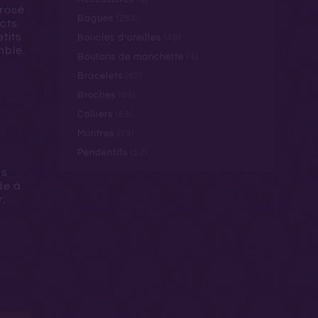
 rosé
Bagues
(284)
cts
tits
Boucles d’oreilles
(48)
mble.
Boutons de manchette
(4)
Bracelets
(62)
Broches
(69)
Colliers
(63)
Montres
(19)
Pendentifs
(52)
us
de à
.