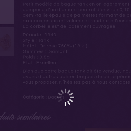
Petit modèle de bague tank en or légèrement
composé d’un diamant central d’environ 0,10 
demi-taille épaulé de palmettes formant de pe
arceaux assurant volume et rondeur à l’ense
La corbeille est délicatement ouvragée.
Période : 1940
Style : Tank
Métal : Or rose
750‰ (18 kt)
Gemmes : Diamant
Poids : 3,8g
Etat : Excellent
Bien que cette bague tank ait été vendue, no
avons d’autres petites bagues de cette pério
vous proposer. N’hésitez pas à nous contacter
Catégorie :
Bagues
uits similaires