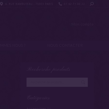
4, RUE RAMBUTEAU - 75003 PARIS
4, RUE RAMBUTEAU - 75003 PARIS
01 42 71 00 22
01 42 71 00 22
UI SOMMES NOUS ?
NOUS CONTACTER
Mon compte
OMMES NOUS ?
NOUS CONTACTER
Recherche produits
Catégories
Accessoires
(9)