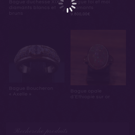
Bague duchesse XIXe
Bague toi et moi
diamants blancs et
diamants
bruns
9.800,00
€
Bague Boucheron
Bague opale
« Axelle »
d’Ethiopie sur or
Recherche produits