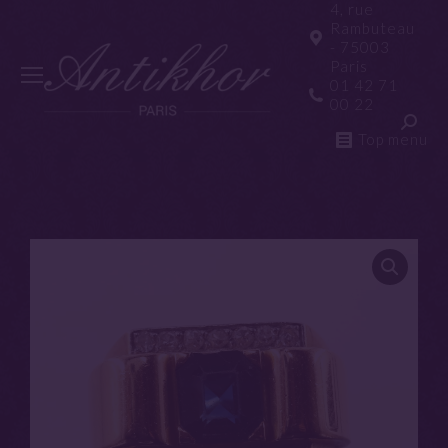
4, rue
Rambuteau
- 75003
Paris
01 42 71
00 22
Top menu