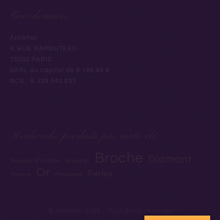
Coordonnées
Antikhor
4, RUE RAMBUTEAU
75003 PARIS
SARL au capital de 9.146,94 €
RCS : B 339 540 833
Recherche produits par mots-clé
Broche
Diamant
Boucles d'oreilles
Bracelet
Or
Perles
Montre
Pendentif
© Antikhor 2026 - Tous droits réservés