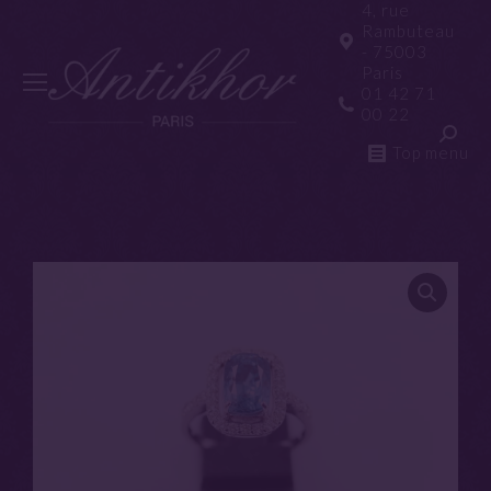
4, rue
Rambuteau
- 75003
Paris
01 42 71
00 22
Top menu