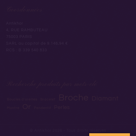
Coordonnées
Antikhor
4, RUE RAMBUTEAU
75003 PARIS
SARL au capital de 9.146,94 €
RCS : B 339 540 833
Recherche produits par mots-clé
Broche
Diamant
Boucles d'oreilles
Bracelet
Or
Perles
Montre
Pendentif
© Antikhor 2026 - Tous droits réservés