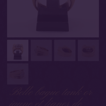
Belle bague tank or
jaune et lignes de