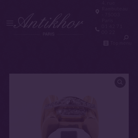
4, rue
Rambuteau
- 75003
Paris
01 42 71
00 22
Top menu