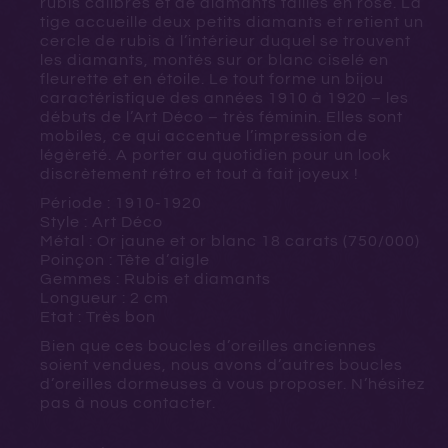
rubis calibrés et de diamants taillés en rose. La
tige accueille deux petits diamants et retient un
cercle de rubis à l’intérieur duquel se trouvent
les diamants, montés sur or blanc ciselé en
fleurette et en étoile. Le tout forme un bijou
caractéristique des années 1910 à 1920 – les
débuts de l’Art Déco – très féminin. Elles sont
mobiles, ce qui accentue l’impression de
légèreté. A porter au quotidien pour un look
discrètement rétro et tout à fait joyeux !
Période : 1910-1920
Style : Art Déco
Métal : Or jaune et or blanc 18 carats (750/000)
Poinçon : Tête d’aigle
Gemmes : Rubis et diamants
Longueur : 2 cm
Etat : Très bon
Bien que ces boucles d’oreilles anciennes
soient vendues, nous avons d’autres boucles
d’oreilles dormeuses à vous proposer. N’hésitez
pas à nous contacter.