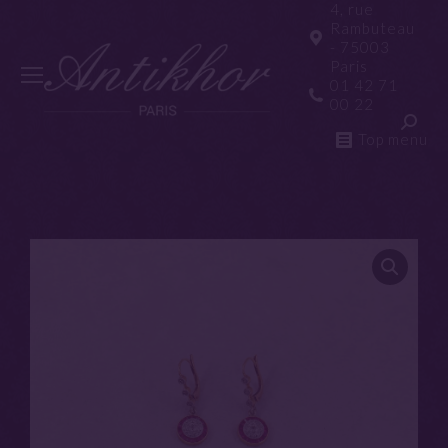
4, rue
Rambuteau
- 75003
Paris
01 42 71
00 22
Top menu