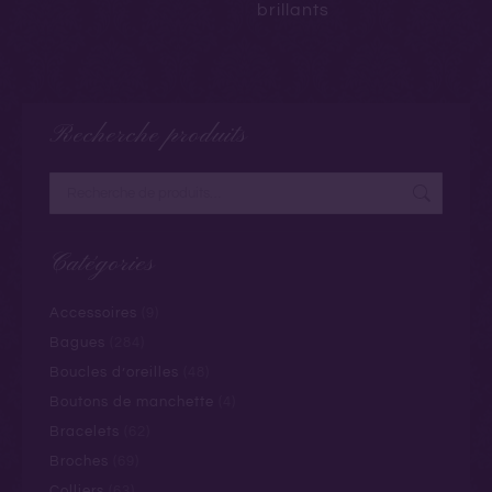
brillants
Recherche produits
Catégories
Accessoires
(9)
Bagues
(284)
Boucles d’oreilles
(48)
Boutons de manchette
(4)
Bracelets
(62)
Broches
(69)
Colliers
(63)