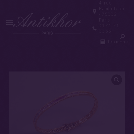
4, rue
Rambuteau
- 75003
Paris
01 42 71
00 22
Top menu