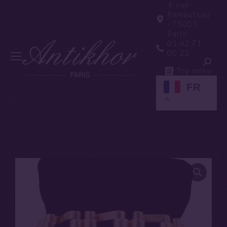
4, rue
Rambuteau
- 75003
Paris
01 42 71
00 22
Top menu
FR