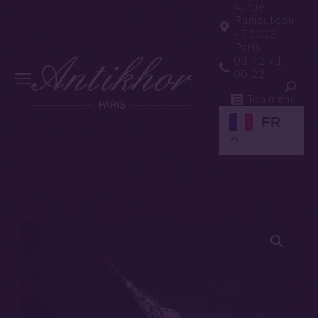
4, rue
Rambuteau
- 75003
Paris
01 42 71
00 22
Top menu
FR