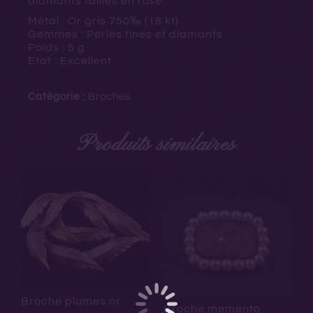
diamants taillés en rose.
Métal : Or gris
750‰ (18 kt)
Gemmes : Perles fines et diamants
Poids : 5 g
Etat : Excellent
Catégorie :
Broches
Produits similaires
Broche plumes or
Broche memento