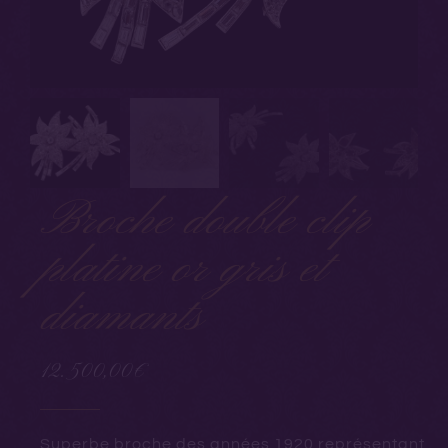
Broche double clip
platine or gris et
diamants
12.500,00
€
Superbe broche des années 1920 représentant