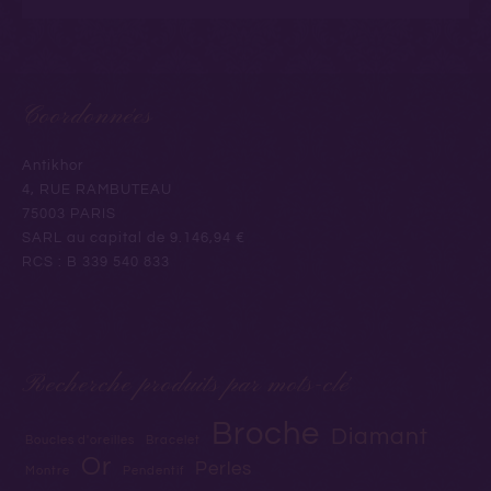
Coordonnées
Antikhor
4, RUE RAMBUTEAU
75003 PARIS
SARL au capital de 9.146,94 €
RCS : B 339 540 833
Recherche produits par mots-clé
Broche
Diamant
Boucles d'oreilles
Bracelet
Or
Perles
Montre
Pendentif