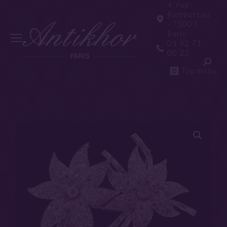
4, rue
Rambuteau
- 75003
Paris
01 42 71
00 22
Top menu