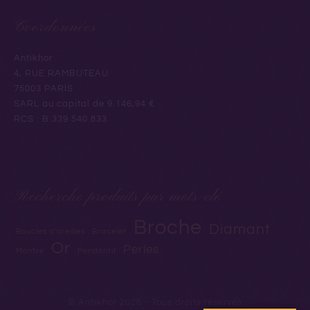
Coordonnées
Antikhor
4, RUE RAMBUTEAU
75003 PARIS
SARL au capital de 9.146,94 €
RCS : B 339 540 833
Recherche produits par mots-clé
Broche
Diamant
Boucles d'oreilles
Bracelet
Or
Perles
Montre
Pendentif
© Antikhor 2026 - Tous droits réservés