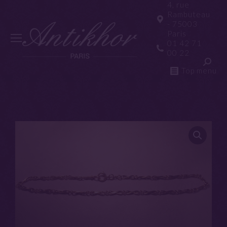
4, rue
Rambuteau
- 75003
Paris
01 42 71
00 22
Top menu