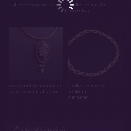
Collier collerette 1900
Collier or motifs
navettes
Pendentif Napoléon III
Collier or mat et
or, diamants et émail
brillants
6.900,00
€
Recherche produits