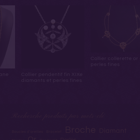
Collier collerette or
perles fines
rane
Collier pendentif fin XIXe
diamants et perles fines
Recherche produits par mots-clé
Broche
Diamant
Boucles d'oreilles
Bracelet
Or
Perles