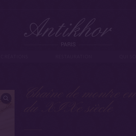
IJOUX
CRÉATIONS
RESTAURATION
Q
CRÉATIONS
RESTAURATION
QUI S
Chaîne de montre en
du XIXe siècle