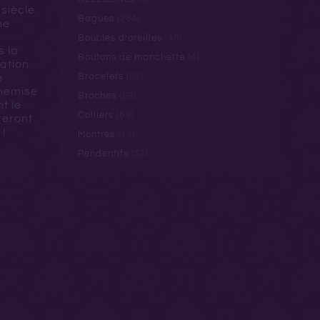
siècle.
Bagues
(284)
ne
Boucles d’oreilles
(48)
s la
Boutons de manchette
(4)
ration
Bracelets
(62)
e
hemise
Broches
(69)
t le
Colliers
(63)
reront
 !
Montres
(19)
Pendentifs
(52)