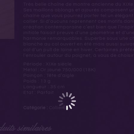
Très belle chaîne de montre ancienne du XIXe 
Ses maillons oblongs et ajourés composent u
chaîne que vous pourrez porter tel un élégant
collier. Si d’aucuns reprennent ces motifs dan
création contemporaine c’est bien que l’inspi
initiale faisait preuve d’une géométrie et d’un
harmonie remarquables. Superbe sous une c
blanche au col ouvert en été mais aussi suivan
col d’un pull de laine en hiver. Certaines préfè
l’enrouler autour du poignet, à vous de choisir
Période : XIXe siècle
Métal : Or jaune 750/000 (18K)
Poinçon : Tête d’aigle
Poids : 13 g
Longueur : 35 cm
Etat : Parfait
Catégorie :
Colliers
uits similaires