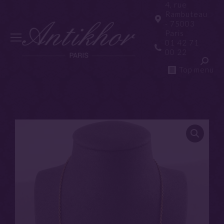
4, rue
Rambuteau
- 75003
Paris
01 42 71
00 22
Top menu