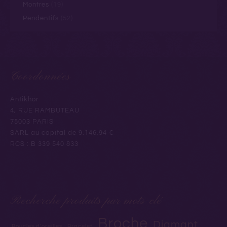
Montres
(19)
Pendentifs
(52)
Coordonnées
Antikhor
4, RUE RAMBUTEAU
75003 PARIS
SARL au capital de 9.146,94 €
RCS : B 339 540 833
Recherche produits par mots-clé
Broche
Diamant
Boucles d'oreilles
Bracelet