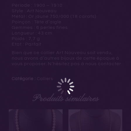
Période : 1900 – 1910
Style : Art Nouveau
Métal : Or jaune 750/000 (18 carats)
Poinçon : Tête d’aigle
Gemmes : 6 perles fines
Longueur : 43 cm
Poids : 7,7 g
Etat : Parfait
Bien que ce collier Art Nouveau soit vendu,
nous avons d’autres bijoux de cette époque à
vous proposer. N’hésitez pas à nous contacter.
Catégorie :
Colliers
Produits similaires