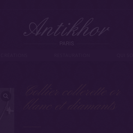
IJOUX
CRÉATIONS
RESTAURATION
Q
CRÉATIONS
RESTAURATION
QUI S
Collier collerette or
blanc et diamants