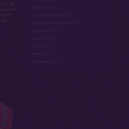
rtis de
Bagues
(284)
ternent
erette
Boucles d’oreilles
(48)
nce
Boutons de manchette
(4)
Bracelets
(62)
Broches
(69)
Colliers
(63)
Montres
(19)
Pendentifs
(52)