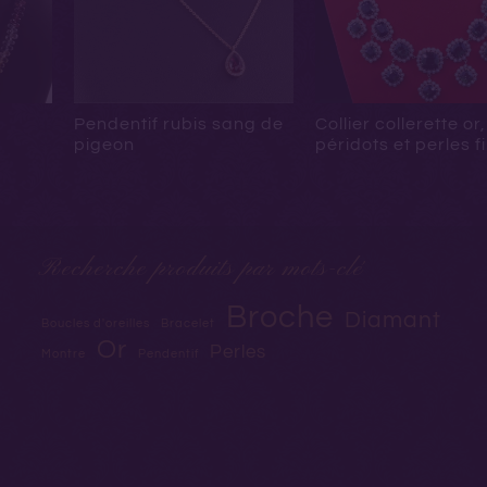
Pendentif rubis sang de
Collier collerette or,
pigeon
péridots et perles f
Recherche produits par mots-clé
Broche
Diamant
Boucles d'oreilles
Bracelet
Or
Perles
Montre
Pendentif