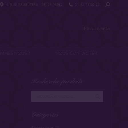
4, RUE RAMBUTEAU - 75003 PARIS
4, RUE RAMBUTEAU - 75003 PARIS
01 42 71 00 22
01 42 71 00 22
UI SOMMES NOUS ?
NOUS CONTACTER
Mon compte
OMMES NOUS ?
NOUS CONTACTER
Recherche produits
Catégories
Accessoires
(9)