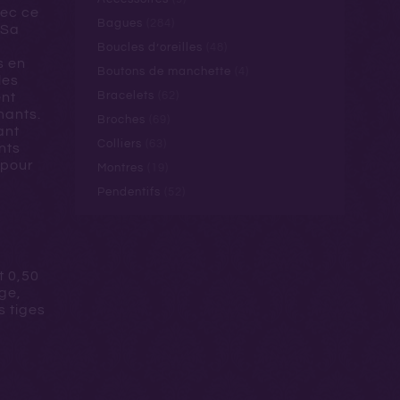
vec ce
Bagues
(284)
 Sa
Boucles d’oreilles
(48)
s en
Boutons de manchette
(4)
les
Bracelets
(62)
ent
mants.
Broches
(69)
ant
Colliers
(63)
nts
 pour
Montres
(19)
Pendentifs
(52)
t 0,50
ge,
s tiges