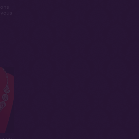
vons
 vous
r avec