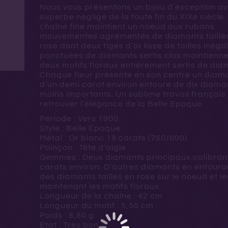
Nous vous présentons un bijou d’exception a
superbe négligé de la toute fin du XIXe siècle.
chaîne fine maintient un noeud aux rubans
mouvementés agrémentés de diamants taillé
rose dont deux tiges d’or lisse de tailles inéga
ponctuées de diamants sertis clos maintienn
deux motifs floraux entièrement sertis de dia
Chaque fleur présente en son centre un diam
d’un demi carat environ entouré de dix diama
moins importants. Un sublime travail français
retrouver l’élégance de la Belle Epoque.
Période : Vers 1900
Style : Belle Epoque
Métal : Or blanc 18 carats (750/000)
Poinçon : Tête d’aigle
Gemmes : Deux diamants principaux calibran
carats environ. D’autres diamants en entoura
des diamants taillés en rose sur le noeud et le
maintenant les motifs floraux.
Longueur de la chaîne : 42 cm
Longueur du motif : 5,50 cm
Poids : 8,80 g
Etat : Très bon