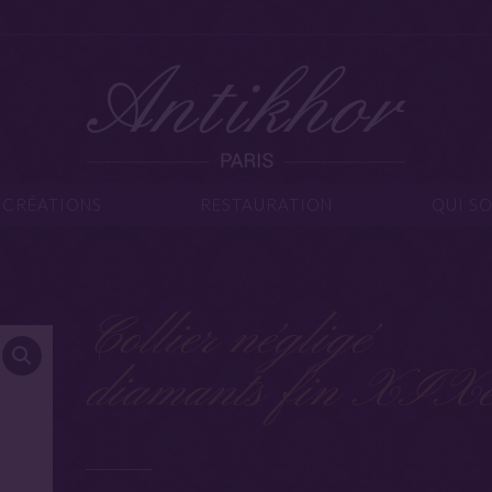
IJOUX
CRÉATIONS
RESTAURATION
Q
CRÉATIONS
RESTAURATION
QUI S
Collier négligé
diamants fin XIX