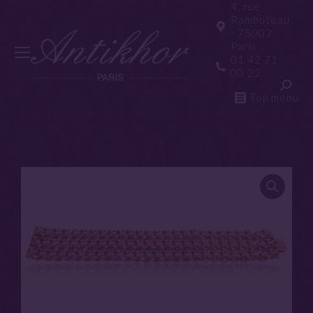
4, rue
Rambuteau
- 75003
Paris
01 42 71
00 22
Top menu