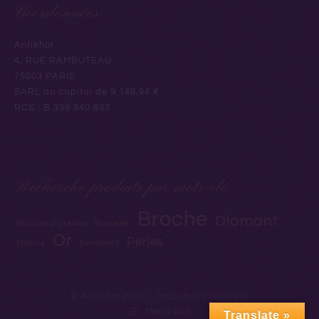
Coordonnées
Antikhor
4, RUE RAMBUTEAU
75003 PARIS
SARL au capital de 9.146,94 €
RCS : B 339 540 833
Recherche produits par mots-clé
Broche
Diamant
Boucles d'oreilles
Bracelet
Or
Perles
Montre
Pendentif
© Antikhor 2026 - Tous droits réservés
Menu bas
Translate »