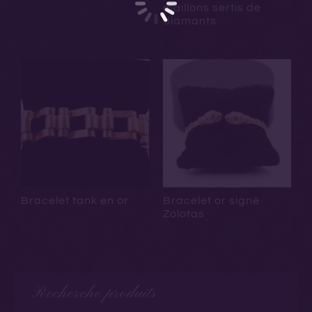
maillons sertis de
diamants
Bracelet tank en or
Bracelet or signé
Zolotas
Recherche produits