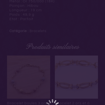
Métal : Or 750/000 (18K)
Poinçon : Hibou
Longueur : 19 cm
Poids : 49,9 g
Etat : Parfait
Catégorie :
Bracelets
Produits similaires
Bracelet boules 3 ors
Bracelet 2 ors et à