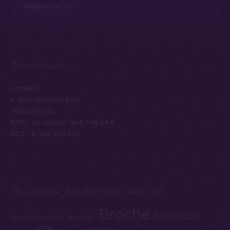
Pendentifs
(52)
Coordonnées
Antikhor
4, RUE RAMBUTEAU
75003 PARIS
SARL au capital de 9.146,94 €
RCS : B 339 540 833
Recherche produits par mots-clé
Broche
Diamant
Boucles d'oreilles
Bracelet
Or