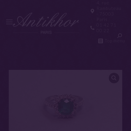
4, rue
Rambuteau
- 75003
Paris
01 42 71
00 22
Top menu