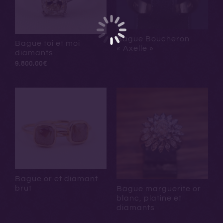
Bague Boucheron
Bague toi et moi
« Axelle »
diamants
9.800,00
€
Bague or et diamant
brut
Bague marguerite or
blanc, platine et
diamants