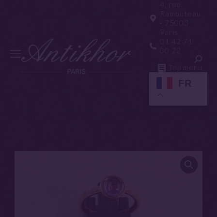
4, rue
Rambuteau
- 75003
Paris
01 42 71
00 22
Top menu
FR