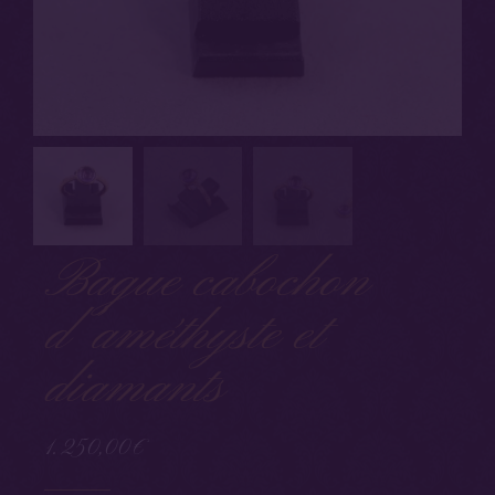
Bague cabochon
d’améthyste et
diamants
1.250,00
€