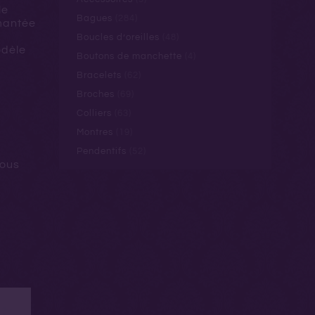
le
Bagues
(284)
amantée
a
Boucles d’oreilles
(48)
odèle
Boutons de manchette
(4)
Bracelets
(62)
Broches
(69)
Colliers
(63)
Montres
(19)
Pendentifs
(52)
nous