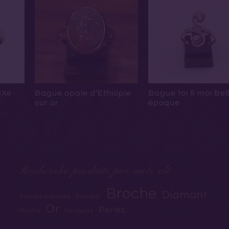
IXe
Bague opale d’Ethiopie
Bague toi & moi Bel
t
sur or
époque
Recherche produits par mots-clé
Broche
Diamant
Boucles d'oreilles
Bracelet
Or
Perles
Montre
Pendentif