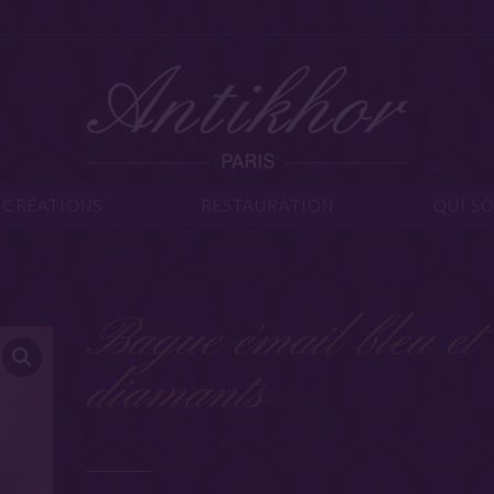
IJOUX
CRÉATIONS
RESTAURATION
Q
CRÉATIONS
RESTAURATION
QUI S
Bague émail bleu et
diamants