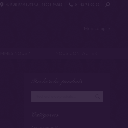
4, RUE RAMBUTEAU - 75003 PARIS
4, RUE RAMBUTEAU - 75003 PARIS
01 42 71 00 22
01 42 71 00 22
UI SOMMES NOUS ?
NOUS CONTACTER
Mon compte
OMMES NOUS ?
NOUS CONTACTER
Recherche produits
Catégories
Accessoires
(9)