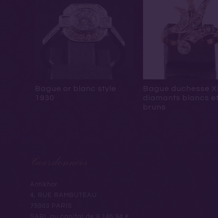
Bague or blanc style
Bague duchesse X
1930
diamants blancs e
bruns
Coordonnées
Antikhor
4, RUE RAMBUTEAU
75003 PARIS
SARL au capital de 9.146,94 €