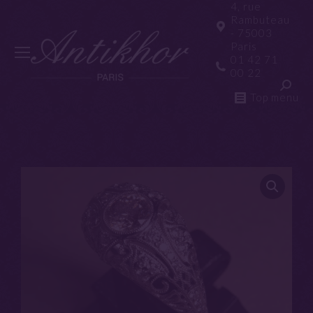
4, rue
Rambuteau
- 75003
Paris
01 42 71
00 22
Top menu