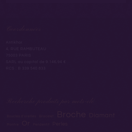
Coordonnées
Antikhor
4, RUE RAMBUTEAU
75003 PARIS
SARL au capital de 9.146,94 €
RCS : B 339 540 833
Recherche produits par mots-clé
Broche
Diamant
Boucles d'oreilles
Bracelet
Or
Perles
Montre
Pendentif