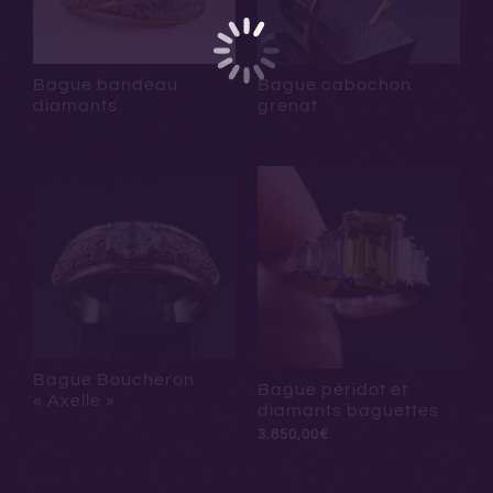
Bague bandeau
Bague cabochon
diamants
grenat
Bague Boucheron
Bague péridot et
« Axelle »
diamants baguettes
3.850,00
€