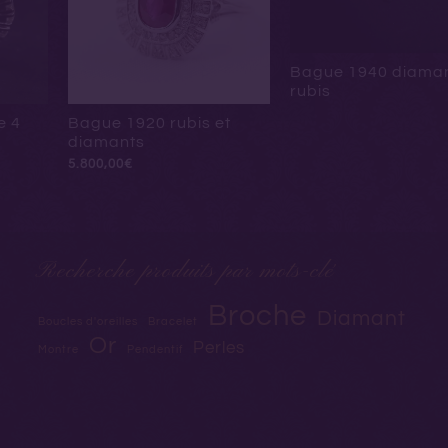
Bague 1940 diaman
rubis
e 4
Bague 1920 rubis et
diamants
5.800,00
€
Recherche produits par mots-clé
Broche
Diamant
Boucles d'oreilles
Bracelet
Or
Perles
Montre
Pendentif