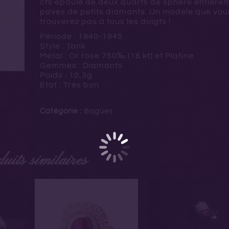
cts épaulé de deux quarts de sphère entière
pavés de petits diamants. Un modèle que vou
trouverez pas à tous les doigts !
Période : 1940-1945
Style : Tank
Métal : Or rose
750‰ (18 kt) et Platine
Gemmes : Diamants
Poids : 10,3g
Etat : Très bon
Catégorie :
Bagues
uits similaires