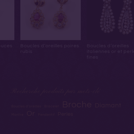
 puces
Boucles d’oreilles poires
Boucles d’oreilles
rubis
italiennes or et per
fines
Recherche produits par mots-clé
Broche
Diamant
Boucles d'oreilles
Bracelet
Or
Perles
Montre
Pendentif