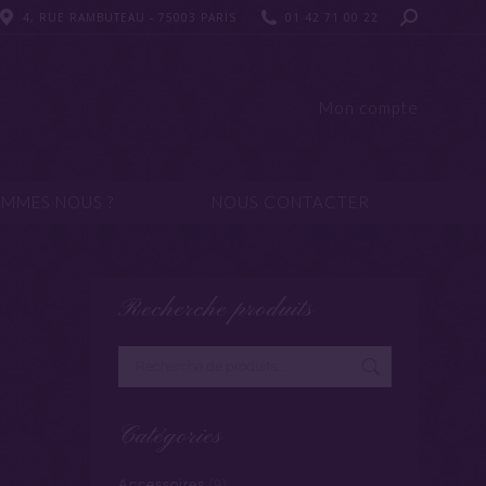
4, RUE RAMBUTEAU - 75003 PARIS
4, RUE RAMBUTEAU - 75003 PARIS
01 42 71 00 22
01 42 71 00 22
UI SOMMES NOUS ?
NOUS CONTACTER
Mon compte
OMMES NOUS ?
NOUS CONTACTER
Recherche produits
Catégories
Accessoires
(9)