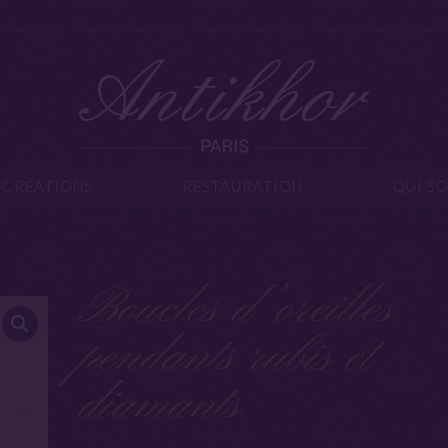
IJOUX
CRÉATIONS
RESTAURATION
Q
CRÉATIONS
RESTAURATION
QUI S
Boucles d’oreilles
pendants rubis et
diamants