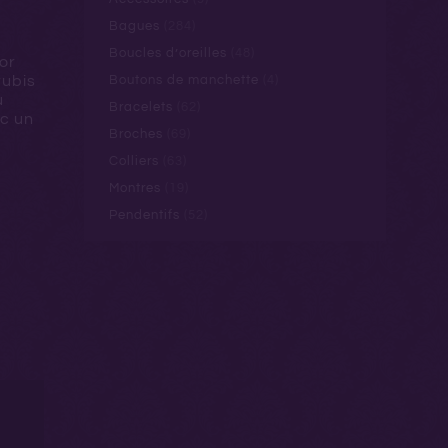
Bagues
(284)
Boucles d’oreilles
(48)
or
rubis
Boutons de manchette
(4)
u
Bracelets
(62)
ec un
Broches
(69)
Colliers
(63)
Montres
(19)
Pendentifs
(52)