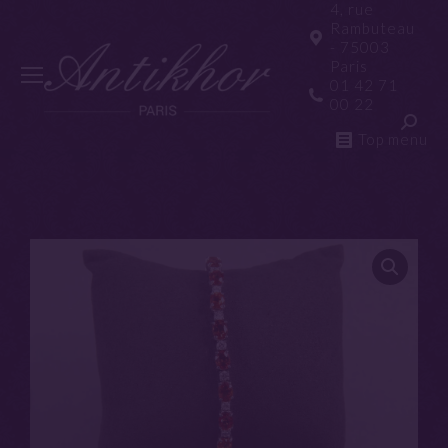
4, rue
Rambuteau
- 75003
Paris
01 42 71
00 22
Top menu