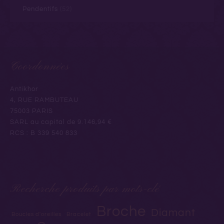
Pendentifs
(52)
Coordonnées
Antikhor
4, RUE RAMBUTEAU
75003 PARIS
SARL au capital de 9.146,94 €
RCS : B 339 540 833
Recherche produits par mots-clé
Broche
Diamant
Boucles d'oreilles
Bracelet