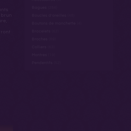
Bagues
(284)
ants
t brun
Boucles d’oreilles
(48)
ure,
Boutons de manchette
(4)
Bracelets
(62)
rront
Broches
(69)
Colliers
(63)
Montres
(19)
Pendentifs
(52)