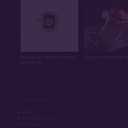
Bague Art déco onyx et
Bague cabochon g
diamants
Coordonnées
Antikhor
4, RUE RAMBUTEAU
75003 PARIS