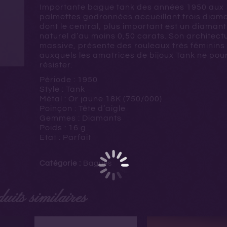
Importante bague tank des années 1950 aux
palmettes godronnées accueillant trois diam
dont le central, plus important est un diaman
naturel d’au moins 0,50 carats. Son architect
massive, présente des rouleaux très féminins
auxquels les amatrices de bijoux Tank ne pou
résister.
Période : 1950
Style : Tank
Métal : Or jaune 18K (750/000)
Poinçon : Tête d’aigle
Gemmes : Diamants
Poids : 16 g
Etat : Parfait
Catégorie :
Bagues
uits similaires