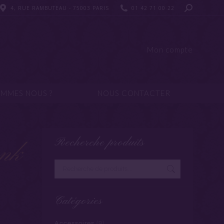
4, RUE RAMBUTEAU - 75003 PARIS
4, RUE RAMBUTEAU - 75003 PARIS
01 42 71 00 22
01 42 71 00 22
UI SOMMES NOUS ?
NOUS CONTACTER
Mon compte
OMMES NOUS ?
NOUS CONTACTER
Recherche produits
ank
Catégories
Accessoires
(9)