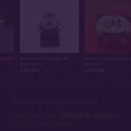
renat
Bague zircon bleu et
Bague Dinh Van or 
diamants
péridot
3.450,00
€
3.450,00
€
Recherche produits par mots-clé
Broche
Diamant
Boucles d'oreilles
Bracelet
Or
Perles
Montre
Pendentif