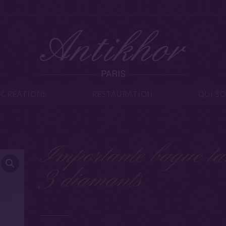
IJOUX
CRÉATIONS
RESTAURATION
Q
CRÉATIONS
RESTAURATION
QUI S
Importante bague t
3 diamants