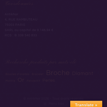
Coordonnées
Antikhor
4, RUE RAMBUTEAU
75003 PARIS
SARL au capital de 9.146,94 €
RCS : B 339 540 833
Recherche produits par mots-clé
Broche
Diamant
Boucles d'oreilles
Bracelet
Or
Perles
Montre
Pendentif
© Antikhor 2026 - Tous droits réservés
Menu bas
Translate »