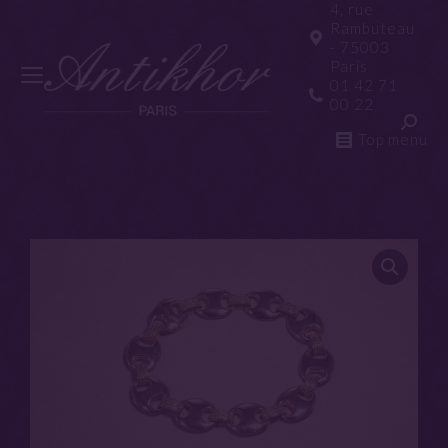
4, rue
Rambuteau
- 75003
Paris
01 42 71
00 22
Top menu